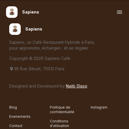
Sapiens
Sapiens
Sapiens, un Café-Restaurant Hybride à Paris,
pour apprendre, échanger... et se régaler
Copyright © 2026 Sapiens Café
38 Rue Sibuet, 75012 Paris
Designed and Developed by
Najib Slassi
Blog
Politique de
Instagram
confidentialité
Evenements
Conditions
Contact
d'utilisation